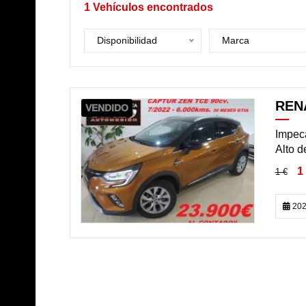
1
Vehículos encontrados
Disponibilidad
Marca
REN
VENDIDO
Impeca
Alto d
1 
1 €
202