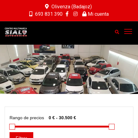
Olivenza (Badajoz)
693 831 390
Mi cuenta
Rango de precios