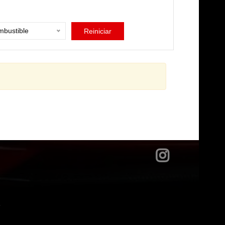
bustible
Reiniciar
?