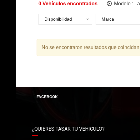
0
Vehículos encontrados
Modelo :
La
Disponibilidad
Marca
No se encontraron resultados que coincidan
FACEBOOK
¿QUIERES TASAR TU VEHICULO?