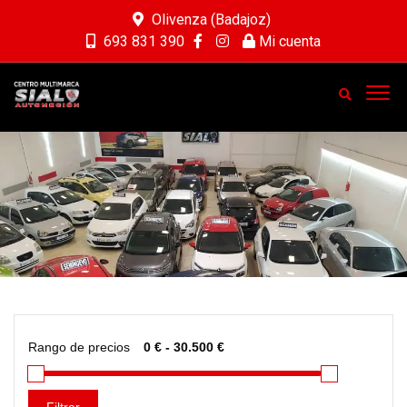
Olivenza (Badajoz)
693 831 390
Mi cuenta
Rango de precios