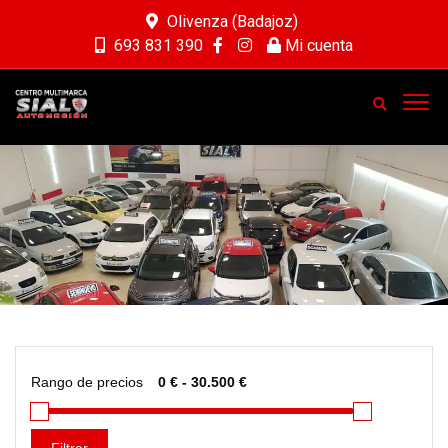
Olivenza (Badajoz)
693 831 390
Mi cuenta
Rango de precios