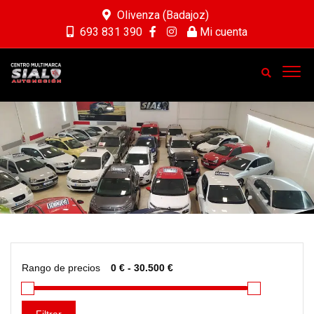
Olivenza (Badajoz)
693 831 390
Mi cuenta
Rango de precios