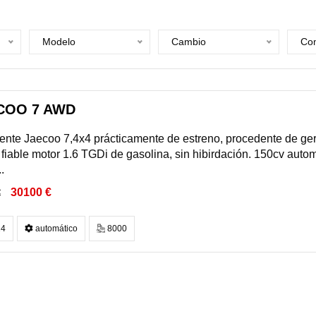
Modelo
Cambio
Com
COO 7 AWD
nte Jaecoo 7,4x4 prácticamente de estreno, procedente de geren
 fiable motor 1.6 TGDi de gasolina, sin hibirdación. 150cv auto
.
30100 €
€
4
automático
8000