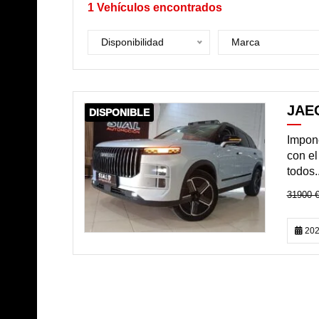
1
Vehículos encontrados
Disponibilidad
Marca
JAE
DISPONIBLE
Impone
con el
todos..
31900 
202